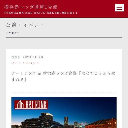
横浜赤レンガ倉庫1号館
YOKOHAMA RED BRICK WAREHOUSE No.1
公演・イベント
EVENT
投稿日
2024.10.28
アート
イベント
アートリンク in 横浜赤レンガ倉庫『はなすことから生
まれる』