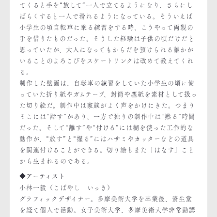
てくると手を“放して”一人で立てるようになり、さらにし
ばらくすると一人で滑れるようになっている。そういえば
小学生の頃自転車に乗る練習をする時、こうやって両親の
手を借りたものだった。そうした経験は子供の頃だけだと
思っていたが、大人になってもからだを預けられる誰かが
いることのよろこびをスケートリンクは改めて教えてくれ
る。
制作した壁画は、自転車の練習をしていた小学生の頃に使
っていた折り紙やガムテープ、封筒や塵紙を素材として扱っ
た切り絵だ。制作中は家族がよく声をかけにきた。つまり
そこには“話す”があり、一方で独りの制作中は“黙る”時間
だった。そして“離す”や“付ける”には糊を使った工作的な
動作が、“放す”と“握る”にはハサミやカッターなどの道具
を関連付けることができる。切り絵もまた「はなす」こと
から生まれるのである。
◆アーティスト
小林一毅（こばやし いっき）
グラフィックデザイナー。多摩美術大学を卒業後、資生堂
を経て個人で活動。女子美術大学、多摩美術大学非常勤講