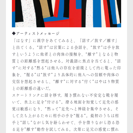
◆アーティストメッセージ
「はなす」に漢字をあててみると、「話す／放す／離す」
と出てくる。“話す”は言葉による会話を、“放す”は手を放
すというように他者との肉体の接触を、“離す”となると物
質との距離感を想起させる。対義語に焦点を当てると、“話
す”に対する“黙る”は他人の存在を前提として内に篭った印
象を、“握る”は“放す”より具体的に他人への信頼や肉体の
交信を想起させるし、“離す”に対する“付く”はやはり物質
との距離感の違いだ。
スケートリンクに話を移す。履き慣れない不安定な靴を履
いて、氷上に足を“付ける”。滑る地面を知覚して足先の感
覚は敏感になり、“黙って”足先へと神経を集中させる。そ
して立ち上がるために相手の手を“握る”。最初のうちは相
手と“話し”ながら気を紛らわせて、手を借りながら恐る恐
る足を”離す”動作を試してみる。次第に足元の感覚に慣れ