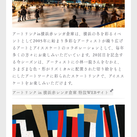
アートリンクin横浜赤レンガ倉庫は、横浜の冬を彩るイベ
ントとして2005年に始まり多彩なアーティストが繰り広げ
るアートとアイススケートのコラボレーションとして、毎年
多くの方々にお楽しみいただいています。20回目を記念す
る今シーズンは、アーティストに小林一毅さんをむかえ、
さまざまな色・形がリズミカルに配置された切り絵をもと
にしたアートワークに彩られたスケートリンクで、アイスス
ケートをお楽しみいただけます。
アートリンク in 横浜赤レンガ倉庫 特設WEBサイト