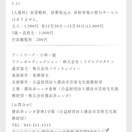
1-1)
[入場料] ※貸靴料、消費税込み ※駐車場の割引サービス
はありません。
大人：1,500円 ※12月20日～12月30日は1,800円
3歳～高校生：1,000円
付添観覧料：200円
アートワーク：小林一毅
テクニカルディレクション：株式会社ミラクルプロダクツ
運営協力：株式会社パティネレジャー
楽曲制作：東郷清丸
企画制作：公益財団法人横浜市芸術文化振興財団
主催：横浜赤レンガ倉庫（公益財団法人横浜市芸術文化振
興財団・株式会社横浜赤レンガ）
[お問合せ]
横浜赤レンガ倉庫1号館（公益財団法人横浜市芸術文化振
興財団）
TEL：045-211-1515
アートリンク in 横浜赤レンガ倉庫 特設WEBサイト