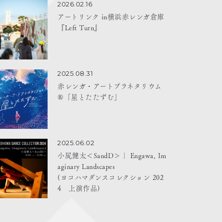
2026.02.16
アートリンク in横浜赤レンガ倉庫
『Left Turn』
2025.08.31
赤レンガ・アートプラネタリウム
®「星とたたずむ」
2025.06.02
小㞍健太＜SandD＞｜ Engawa, Im
aginary Landscapes
(ヨコハマダンスコレクション 202
4 上演作品)