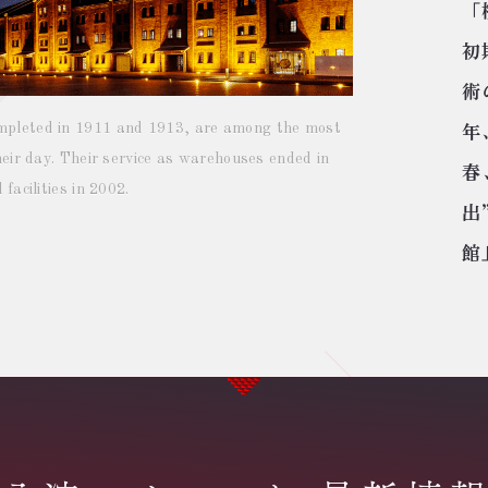
「
初
術
mpleted in 1911 and 1913, are among the most
年
heir day. Their service as warehouses ended in
春
facilities in 2002.
出
館