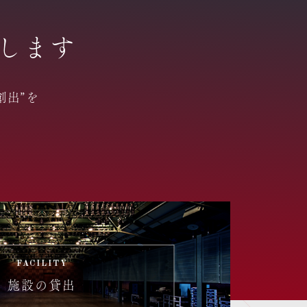
します
創出”を
。
FACILITY
施設の貸出