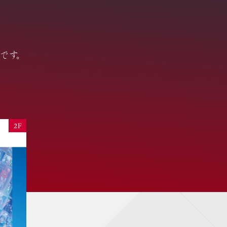
報
です。
2F