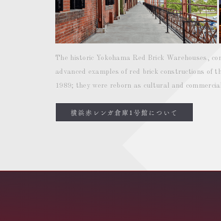
The historic Yokohama Red Brick Warehouses, co
advanced examples of red brick constructions of t
1989; they were reborn as cultural and commercial 
横浜赤レンガ倉庫1号館について