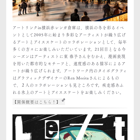
アートリンクin横浜赤レンガ倉庫は、横浜の冬を彩るイベ
ントとして2005年に始まり多彩なアーティストが繰り広げ
るアートとアイススケートのコラボレーションとして、毎年
多くの方々にお楽しみいただいています。21回目となる今
シーズンはアーティストに東 春予さんをむかえ、漫画表現
を用いた都市的なモチーフと、速度感のある描写によるア
ートが繰り広げられます。アートワーク内のタイポグラフィ
はグラフィックデザイナーのRen Moritaさんによるもの
で、２人のコラボレーションも見どころです。疾走感あふ
れる氷上のアートとアイススケートをお楽しみください。
【開催概要はこちら！】