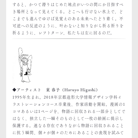
すると、かつて滑りはじめた地点がいつの間にか目指すべ
き場所となって見えてくる。どこへも行けない氷上で、ど
こまでも進んでゆけば見覚えのある未来へたどり着く。不
可逆への反逆のように、叶わないと知りながら祈る祈りを
祈るように、レフトターン、私たちは左に回るのだ。
◆アーティスト 東 春予（Haruyo Higashi）
1995年生まれ。2018年京都造形大学情報デザイン学科イ
ラストレーションコース卒業後、作家活動を開始。漫画の1
コマあるいは1ページを、物語に回収される一部分としてで
はなく、独立した一瞬そのものとして一枚の絵画に提示し
保護する。連なる存在でありながら物語に回収されること
に抗う瞬間、個々が個々のためにあることの表現を試みて