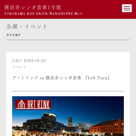
横浜赤レンガ倉庫1号館
YOKOHAMA RED BRICK WAREHOUSE No.1
公演・イベント
EVENT
投稿日
2025.09.30
イベント
アートリンク in 横浜赤レンガ倉庫 『Left Turn』