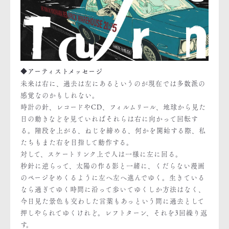
◆アーティストメッセージ
未来は右に、過去は左にあるというのが現在では多数派の
感覚なのかもしれない。
時計の針、レコードやCD、フィルムリール、地球から見た
日の動きなどを見ていればそれらは右に向かって回転す
る。階段を上がる、ねじを締める、何かを開始する際、私
たちもまた右を目指して動作する。
対して、スケートリンク上で人は一様に左に回る。
秒針に逆らって、太陽の作る影と一緒に、くだらない漫画
のページをめくるように左へ左へ進んでゆく。生きている
なら過ぎてゆく時間に沿って歩いてゆくしか方法はなく、
今日見た景色も交わした言葉もあっという間に過去として
押しやられてゆくけれど。レフトターン、それを3回繰り返
す。