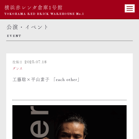
横浜赤レンガ倉庫1号館
YOKOHAMA RED BRICK WAREHOUSE No.1
公演・イベント
EVENT
投稿日
2025.07.18
ダンス
工藤聡×平山素子 「each other」