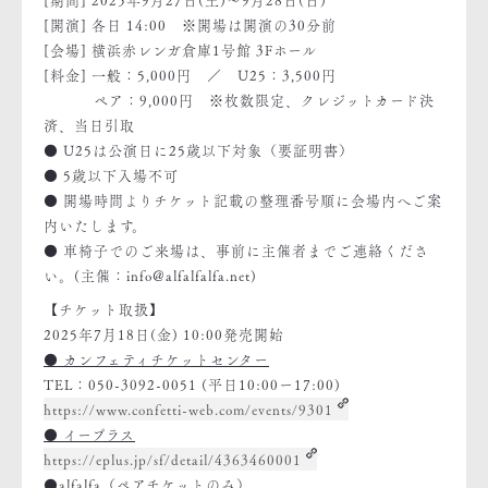
[開演] 各日 14:00 ※開場は開演の30分前
[会場] 横浜赤レンガ倉庫1号館 3Fホール
[料金] 一般：5,000円 ／ U25：3,500円
ペア：9,000円 ※枚数限定、クレジットカード決
済、当日引取
● U25は公演日に25歳以下対象（要証明書）
● 5歳以下入場不可
● 開場時間よりチケット記載の整理番号順に会場内へご案
内いたします。
● 車椅子でのご来場は、事前に主催者までご連絡くださ
い。(主催：info@alfalfalfa.net)
【チケット取扱】
2025年7月18日(金) 10:00発売開始
● カンフェティチケットセンター
TEL：050-3092-0051 (平日10:00ー17:00)
https://www.confetti-web.com/events/9301
● イープラス
https://eplus.jp/sf/detail/4363460001
●alfalfa（ペアチケットのみ）