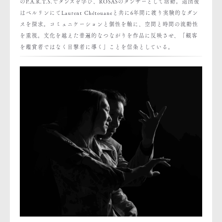
のP.A.R.T.S.でダンスを学び、ROSASのダンサーとして活動。退団後
はベルリンにてLaurent Chétouaneと共に6年間に渡り実験的なダン
スを探求。コミュニケーションと個性を軸に、空間と時間の流動性
を重視。文化を越えた普遍的なつながりを作品に反映させ、「観客
を鑑賞者ではなく目撃者に導く」ことを信条としている。