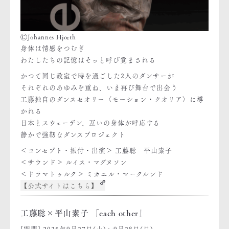
ⒸJohannes Hjorth
身体は情感をつむぎ
わたしたちの記憶はそっと呼び覚まされる
かつて同じ教室で時を過ごした2人のダンサーが
それぞれのあゆみを重ね、いま再び舞台で出会う
工藤独自のダンスセオリー〈モーション・クオリア〉に導
かれる
日本とスウェーデン、互いの身体が呼応する
静かで強靭なダンスプロジェクト
＜コンセプト・振付・出演＞ 工藤聡 平山素子
＜サウンド＞ ルイス・マグヌソン
＜ドラマトゥルク＞ ミカエル・マークルンド
【公式サイトはこちら】
工藤聡×平山素子 「each other」
[期間] 2025年9月27日(土)～9月28日(日)