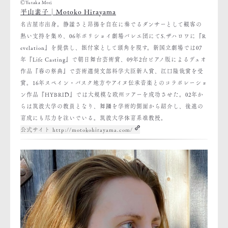
ⒸYutaka Mori
平山素子│Motoko Hirayama
名古屋市出身。静謐さと昂揚を自在に奏でるダンサーとして観客の
熱い支持を集め、06年ボリショイ劇場バレエ団にてS.ザハロワに『R
evelation』を提供し、振付家として頭角を現す。新国立劇場では07
年『Life Casting』で朝日舞台芸術賞、09年2台ピアノ版によるデュオ
作品『春の祭典』で芸術選奨文部科学大臣新人賞、江口隆哉賞を受
賞。16年スペイン・バスク地方やアイヌ伝承音楽とのコラボレーショ
ン作品『HYBRID』では大規模な欧州ツアーを成功させた。02年か
らは筑波大学の教員となり、舞踊を学術的側面から紹介し、後進の
育成にも尽力を注いでいる。筑波大学体育系准教授。
公式サイト http://motokohirayama.com/