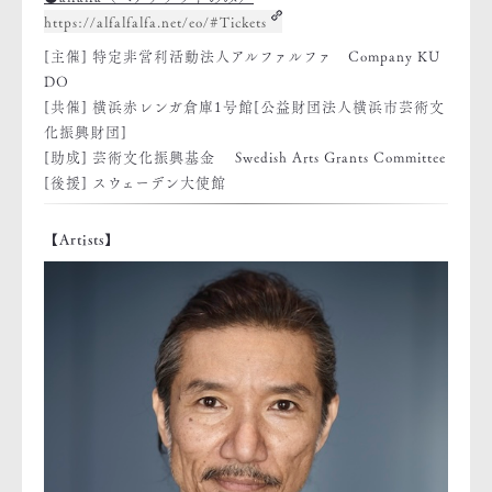
https://alfalfalfa.net/eo/#Tickets
[主催] 特定非営利活動法人アルファルファ Company KU
DO
[共催] 横浜赤レンガ倉庫1号館[公益財団法人横浜市芸術文
化振興財団]
[助成] 芸術文化振興基金 Swedish Arts Grants Committee
[後援] スウェーデン大使館
【Artists】