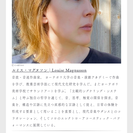
Ⓒ CoKUDO
ルイス・マグヌソン│Louise Magnusson
音波・音速作曲家。 ヨーテボリ大学の音楽・演劇アカデミーで作曲
を学び、教養芸術学部にて現代文化研究を学んだ。またヨーテボリ
美術学校でサウンドアートを学ぶ。「主観的シグナリング・システ
ム」と呼ぶ独自の哲学を通じて、音、思考、触覚の関係を探求。音
楽を、構造や言語に先立つ直感的な言語として捉え、日常の体験を
形成する要素として用いることを重要とし、現代音楽やダンスとのコ
ラボレーション、そしてソロのエレクトロ・アコースティック・パフ
ォーマンスに展開している。