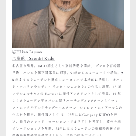
ⒸHåkan Larsson
工藤聡│Satoshi Kudo
名古屋市出身。JAC17期生として芸能活動を開始、 ダンスを宮崎渥
巳氏、バレエを溝下司郎氏に師事。91年からニューヨークで活動。9
8 年よりスウェーデンを拠点にヨーロッパで本格的に活動し、オハッ
ド・ナハリンやシディ・ ラルビ・シェルカウィの作品に出演。13 年
までシェルカウィの Eastmanに振付アシスタントとして所属。15 年
よりスウェーデン王立バレエ団リハーサルディレクターとしてマッ
ツ・エックやアレクサンダー・エクマン、シャロン・エイアールらの
作品をを担当。振付家として は、02年にはCompany KUDOを設
立。独自のメソッド「モーション・クオリア」を考案し、欧州各地
でワークショップを展開。24年にはスウェーデンの短編映画祭で最
優秀助演男優賞を受賞するなど、活動の幅を広げている。