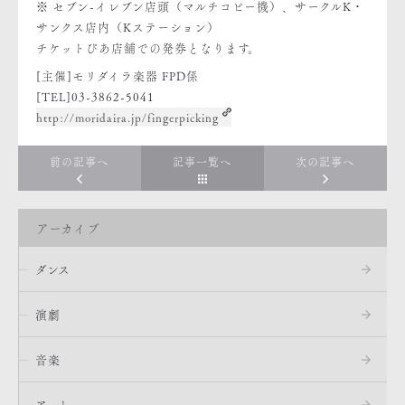
※ セブン-イレブン店頭（マルチコピー機）、サークルK・
サンクス店内（Kステーション）
チケットぴあ店舗での発券となります。
[主催]モリダイラ楽器 FPD係
[TEL]03-3862-5041
http://moridaira.jp/fingerpicking
前の記事へ
記事一覧へ
次の記事へ
アーカイブ
ダンス
演劇
音楽
アート