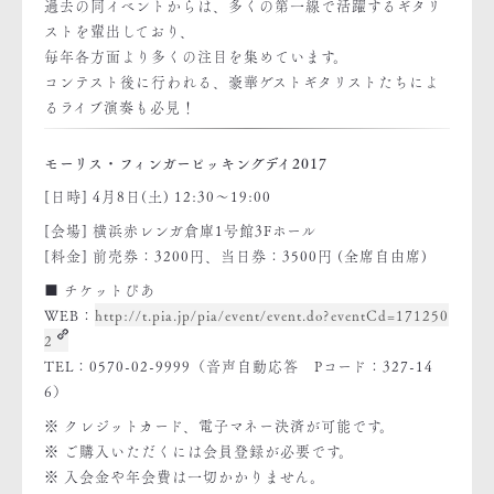
過去の同イベントからは、多くの第一線で活躍するギタリ
ストを輩出しており、
毎年各方面より多くの注目を集めています。
コンテスト後に行われる、豪華ゲストギタリストたちによ
るライブ演奏も必見！
モーリス・フィンガーピッキングデイ2017
[日時] 4月8日(土) 12:30～19:00
[会場] 横浜赤レンガ倉庫1号館3Fホール
[料金] 前売券：3200円、当日券：3500円 (全席自由席)
■ チケットぴあ
WEB：
http://t.pia.jp/pia/event/event.do?eventCd=171250
2
TEL：0570-02-9999（音声自動応答 Pコード：327-14
6）
※ クレジットカード、電子マネー決済が可能です。
※ ご購入いただくには会員登録が必要です。
※ 入会金や年会費は一切かかりません。