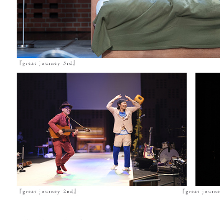
『great journey 3rd』
『great journey 2nd』 『great journey 