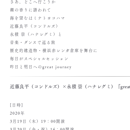
さあ、どこへ行こうか
潮の香りに誘われて
海を望むはミナトヨコハマ
近藤良平（コンドルズ）
永積 崇（ハナレグミ）と
音楽・ダンスで巡る旅
歴史的建造物・横浜赤レンガ倉庫を舞台に
毎日がスペシャルセッション
昨日と明日へのgreat journey
近藤良平（コンドルズ）×永積 崇（ハナレグミ）『great jou
[日時]
2020年
3月19日（木）19：00開演
3月20日（金・祝）14：00開演