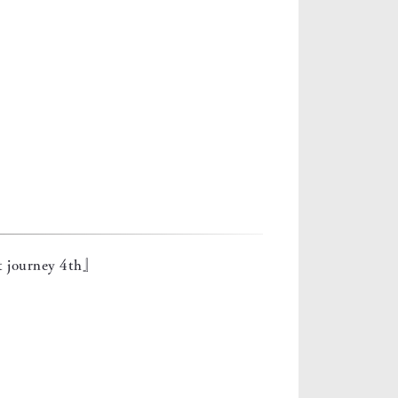
rney 4th』