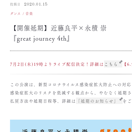
投稿日
2020.01.15
ダンス
音楽
【開催延期】近藤良平×永積 崇
『great journey 4th』
7月2日(木)19時よりライブ配信決定！詳細は
こちら
【6
この公演は、新型コロナウイルス感染症拡大防止への対応
感染症拡大のリスクを低減する観点から、やむなく延期
払戻方法や延期日程等、詳細は
「延期のお知らせ」
をご