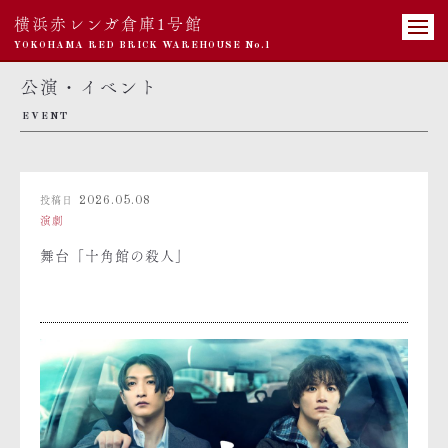
横浜赤レンガ倉庫1号館
YOKOHAMA RED BRICK WAREHOUSE No.1
公演・イベント
EVENT
投稿日
2026.05.08
演劇
舞台「十角館の殺人」