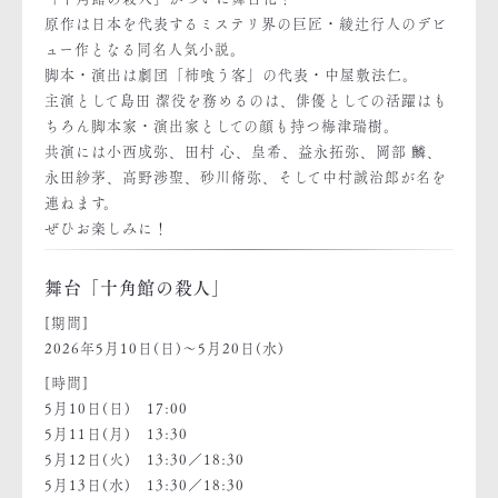
原作は日本を代表するミステリ界の巨匠・綾辻行人のデビ
ュー作となる同名人気小説。
脚本・演出は劇団「柿喰う客」の代表・中屋敷法仁。
主演として島田 潔役を務めるのは、俳優としての活躍はも
ちろん脚本家・演出家としての顔も持つ梅津瑞樹。
共演には小西成弥、田村 心、皇希、益永拓弥、岡部 麟、
永田紗茅、高野渉聖、砂川脩弥、そして中村誠治郎が名を
連ねます。
ぜひお楽しみに！
舞台「十角館の殺人」
[期間]
2026年5月10日(日)～5月20日(水)
[時間]
5月10日(日) 17:00
5月11日(月) 13:30
5月12日(火) 13:30／18:30
5月13日(水) 13:30／18:30