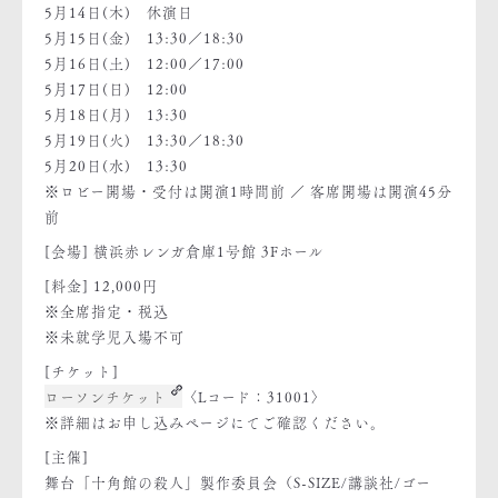
5月14日(木) 休演日
5月15日(金) 13:30／18:30
5月16日(土) 12:00／17:00
5月17日(日) 12:00
5月18日(月) 13:30
5月19日(火) 13:30／18:30
5月20日(水) 13:30
※ロビー開場・受付は開演1時間前 ／ 客席開場は開演45分
前
[会場] 横浜赤レンガ倉庫1号館 3Fホール
[料金] 12,000円
※全席指定・税込
※未就学児入場不可
[チケット]
ローソンチケット
〈Lコード：31001〉
※詳細はお申し込みページにてご確認ください。
[主催]
舞台「十角館の殺人」製作委員会（S-SIZE/講談社/ゴー