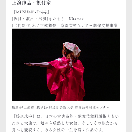
上演作品・振付家
『MUSUME-Dojoji』
[振付・演出・出演]きたまり Kitamari
[共同制作]木ノ下歌舞伎 京都芸術センター制作支援事業
撮影:井上嘉和 [提供]京都造形芸術大学 舞台芸術研究センター
「娘道成寺」は、日本の古典芸能・歌舞伎舞踊屈指ともい
われる大曲で、娘から成熟した女性、そしてその執念から
鬼へと変貌する、ある女性の一生を描く作品です。