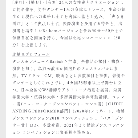
[産む]・[膿む]・[有無] 24人の女性達とクリエーションし
た同名作を、男性ダンサー1人の身体にトレース。生命の誕
生から現代への眼差しまでを肉体に落とし込み、「声なき
叫び」として表現します。映像演出を多用する特色と、出
演者を増やしたRe:bornバージョンを含め30分〜60分まで
伸縮自在な側面を持ち、今回は北尾ソロバーション（30
分）を上演します。
北尾亘プロフィール
ダンスカンパニー＜Baobab＞主宰、全作品の振付・構成・
演出を担う。単独公演ほか国内外のフェスティバルに参
加。TVドラマ、CM、映画などに多数振付を提供。俳優や
ダンサーとしてこれまでに、4カ国25都市以上で舞台に立
つ。日本全国でWS講師やアウトリーチ活動を展開。尚美
学園大学・桜美林大学・多摩美術大学非常勤講師。ベッシ
ー賞(ニューヨーク・ダンス&パフォーマンス賞)「OUTST
ANDING PERFORMER部門」(2020年)ノミネート、横浜
ダンスコレクション2018 コンペティションⅠ「ベストダン
サー賞」ほか、多数受賞。2021年より横浜ダンスコレクシ
ョン コンペティションⅡ審査員を務める。