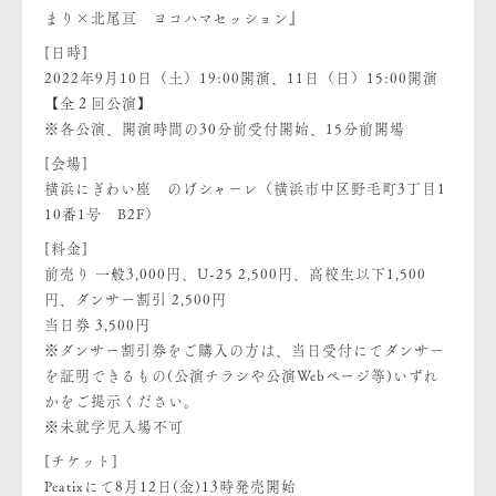
まり×北尾亘 ヨコハマセッション』
[日時]
2022年9月10日（土）19:00開演、11日（日）15:00開演
【全２回公演】
※各公演、開演時間の30分前受付開始、15分前開場
[会場]
横浜にぎわい座 のげシャーレ（横浜市中区野毛町3丁目1
10番1号 B2F）
[料金]
前売り 一般3,000円、U-25 2,500円、高校生以下1,500
円、ダンサー割引 2,500円
当日券 3,500円
※ダンサー割引券をご購入の方は、当日受付にてダンサー
を証明できるもの(公演チラシや公演Webページ等)いずれ
かをご提示ください。
※未就学児入場不可
[チケット]
Peatixにて8月12日(金)13時発売開始