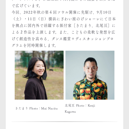
で広げています。
今回、2022年秋の第４回ソウル開催に先駆け、9月10日
（土）・11日（日）横浜にぎわい座のげシャーレにて日本
を拠点に国内外で活躍する振付家［きたまり、北尾亘］に
よる２作品を上演します。また、こどもの柔軟な発想を広
げて創造性を高める、ダンス鑑賞＋ディスカッションプロ
グラムを同時開催します。
北尾亘 Photo：Kenji
きたまり Photo：Mai Narita
Kagawa