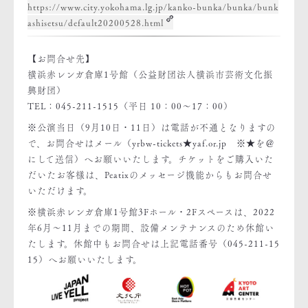
https://www.city.yokohama.lg.jp/kanko-bunka/bunka/bunk
ashisetsu/default20200528.html
【お問合せ先】
横浜赤レンガ倉庫1号館（公益財団法人横浜市芸術文化振
興財団）
TEL：045-211-1515（平日 10：00～17：00）
※公演当日（9月10日・11日）は電話が不通となりますの
で、お問合せはメール（yrbw-tickets★yaf.or.jp ※★を＠
にして送信）へお願いいたします。チケットをご購入いた
だいたお客様は、Peatixのメッセージ機能からもお問合せ
いただけます。
※横浜赤レンガ倉庫1号館3Fホール・2Fスペースは、2022
年6月～11月までの期間、設備メンテナンスのため休館い
たします。休館中もお問合せは上記電話番号（045-211-15
15）へお願いいたします。