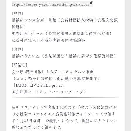
https://hotpot-yokohamasession.peatix.com
[主催]
横浜赤レンガ倉庫１号館（公益財団法人横浜市芸術文化振
興財団）
神奈川県民ホール（公益財団法人神奈川芸術文化財団）
公益社団法人日本芸能実演家団体協議会
[共催]
横浜にぎわい座（公益財団法人横浜市芸術文化振興財団）
[事業名]
文化庁 統括団体によるアートキャラバン事業
（コロナ禍からの文化芸術活動の再興支援事業）
「JAPAN LIVE YELL project」
神奈川県アートキャラバンコンソーシアム
新型コロナウイルス感染予防のため「横浜市文化施設にお
ける新型コロナウイルス感染症対策ガイドライン（令和４
年３月28日改訂 公表版）に沿って、新型コロナウイルス
感染症対策に取り組みます。