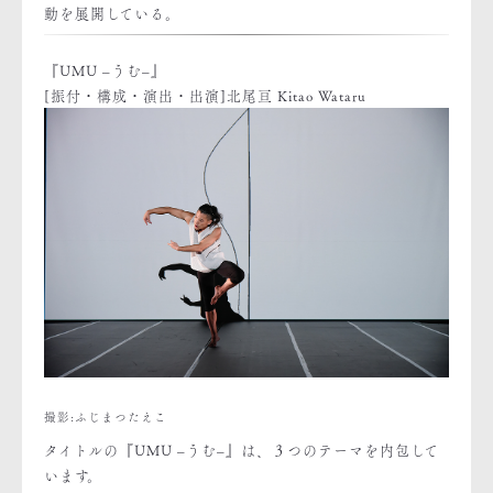
動を展開している。
『UMU –うむ–』
[振付・構成・演出・出演]北尾亘 Kitao Wataru
撮影:ふじまつたえこ
タイトルの『UMU –うむ–』は、３つのテーマを内包して
います。