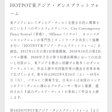
HOTPOT東アジア・ダンスプラットフォ
ーム
東アジアにおいてダンスアーティスト支援を目的に開催さ
れている３つのダンスフェスティバル、City Contemporary
Dance Festival（香港）、SIDance（ソウル）、ヨコハマダ
ンスコレクションが専門性とネットワークを共有して協働
を行い「HOTPOT東アジア・ダンスプラットフォーム」を
創設。2017年11月の第1回香港開催、2018年10月の第2回
ソウル開催、2020年２月の第３回横浜開催においての出会
いと対話から、東アジアを拠点に活躍する数多くのダンス
アーティストが、作品上演や共同製作等の機会を世界各地
で広げています。第４回は2022年9月24日（土）～10月4
日（火）、ソウルにて開催予定。日本からは全国のコンテ
ンポラリーダンスに携わるプロデューサー等から推薦、選
出された３組のダンスアーティストが参加して作品を上演
します。
第4回HOTPOT東アジア・ダンスプラットフォーム『きた