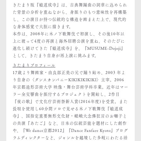
きたまり版『娘道成寺』は、古典舞踊曲の詞章に込められ
た背景の分析を重ねながら、身振りのもつ意味性を再構築
し、この演目が持つ伝統的な構造を踏まえた上で、現代的
な身体感覚で大胆に描きます。
本作は、2008年に木ノ下歌舞伎で初演し、その後10年以
上に渡って4度の再演と海外招聘公演を重ね、そのたびに
進化し続けてきた『娘道成寺』を、『MUSUME-Dojoji』
として、きたまり自身が再上演に挑みます。
きたまりプロフィール
17歳より舞踏家・由良部正美の元で踊り始め、2003 年よ
り自身の〈ダンスカンパニーKIKIKIKIKIKI〉主宰。2006
年京都造形芸術大学 映像・舞台芸術学科卒業。近年はマー
ラー全交響曲を振付するプロジェクトを開始し、2作目
『夜の歌』で文化庁芸術祭新人賞(2016年度)を受賞。また
長唄を使用し60分間ソロで見せる木ノ下歌舞伎『娘道成
寺』、国指定重要無形文化財・嵯峨大念佛狂言のお囃子と
の共演『あたご』など、日本の伝統芸能を題材にした創作
や、『We dance京都2012』『Dance Fanfare Kyoto』プログ
ラムディレクターなど、ジャンルを越境した多岐にわたる活