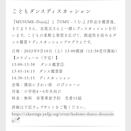
こどもダンスディスカッション
『MUSUME-Dojoji』と『UMU –うむ-』2作品を鑑賞後、
きたまりさん、北尾亘さんと一緒にディスカッションを行
います。こどもの柔軟な発想を広げて、創造性を高めるダ
ンス鑑賞＋ディスカッションプログラムです。
日時：2022年9月10日（土）13:00開演（12:30受付開始）
【スケジュール（予定）】
13:00-13:30 ダンス鑑賞①
13:45-14:15 ダンス鑑賞➁
14:30-15:15 ディスカッション
会場：横浜にぎわい座 のげシャーレ
対象：小学校4～6年生向け
料金：無料 ※要事前予約 先着15組
詳細は下記ウェブサイトをご覧ください。
https://akarenga.yafjp.org/event/kodomo-dance-discussio
n/