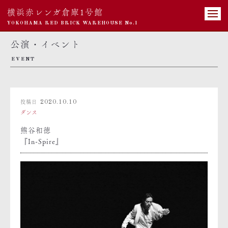
横浜赤レンガ倉庫1号館
YOKOHAMA RED BRICK WAREHOUSE No.1
公演・イベント
EVENT
投稿日
2020.10.10
ダンス
熊谷和徳
『In-Spire』