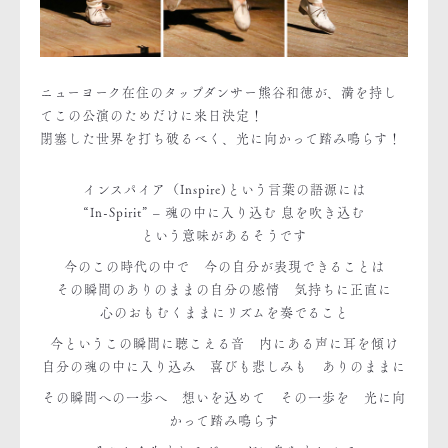
ニューヨーク在住のタップダンサー熊谷和徳が、満を持し
てこの公演のためだけに来日決定！
閉塞した世界を打ち破るべく、光に向かって踏み鳴らす！
インスパイア（Inspire)という言葉の語源には
“In-Spirit” – 魂の中に入り込む 息を吹き込む
という意味があるそうです
今のこの時代の中で 今の自分が表現できることは
その瞬間のありのままの自分の感情 気持ちに正直に
心のおもむくままにリズムを奏でること
今というこの瞬間に聴こえる音 内にある声に耳を傾け
自分の魂の中に入り込み 喜びも悲しみも ありのままに
その瞬間への一歩へ 想いを込めて その一歩を 光に向
かって踏み鳴らす