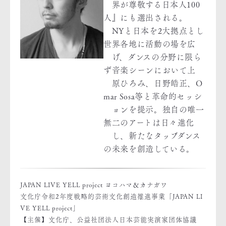
界が尊敬する日本人100
人』にも選出される。
NYと日本を2大拠点とし
世界各地に活動の場を広
げ、ダンスの分野に限ら
ず音楽シーンにおいて上
原ひろみ、日野皓正、O
mar Sosa等と革命的セッシ
ョンを提示。独自の唯一
無二のアートは日々進化
し、新たなタップダンス
の未来を創造している。
JAPAN LIVE YELL project ヨコハマ＆カナガワ
文化庁令和2年度戦略的芸術文化創造推進事業「JAPAN LI
VE YELL project」
【主催】文化庁、公益社団法人日本芸能実演家団体協議