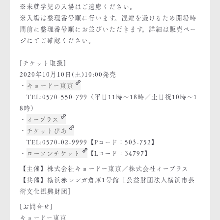
※未就学児の入場はご遠慮ください。
※入場は整理番号順に行います。混雑を避けるため開場時
間前に整理番号順にお並びいただきます。詳細は販売ペー
ジにてご確認ください。
[チケット取扱]
2020年10月10日(土)10:00発売
・
キョードー東京
TEL:0570-550-799（平日11時〜18時／土日祝10時〜1
8時）
・
イープラス
・
チケットぴあ
TEL:0570-02-9999【Pコード：503-752】
・
ローソンチケット
【Lコード：34797】
【主催】株式会社キョードー東京／株式会社イープラス
【共催】横浜赤レンガ倉庫1号館［公益財団法人横浜市芸
術文化振興財団］
[お問合せ]
キョードー東京