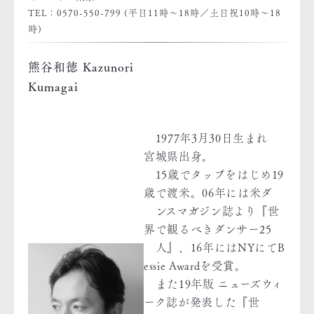
TEL：0570-550-799 (平日11時〜18時／土日祝10時〜18
時)
熊谷和徳 Kazunori
Kumagai
1977年3月30日生まれ
宮城県出身。
15歳でタップをはじめ19
歳で渡米。06年には米ダ
ンスマガジン誌より『世
界で観るべきダンサー25
人』、16年にはNYにてB
essie Awardを受賞。
また19年版 ニューズウィ
ーク誌が発表した『世