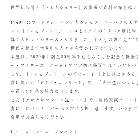
世界初公開！『トムとジェリー』の貴重な資料が海を越え
1940年にウィリアム・ハンナとジョセフ・バーベラの天
ョン『トムとジェリー』。ネコとネズミのドタバタ劇は瞬
輝く大ヒットシリーズとなりました。子どもの頃に見た“ワ
世代を超えて世界中の人々から愛され続けています。
本展は、2020年に誕生80周年を迎えることを記念し開
ー・ブラザーズ アーカイブで大切に保管されていたもの
ます。『トムとジェリー』のデビュー作「上には上がある
賞に輝いた「ピアノ・コンサート」や、「武士道はつらい
を通して作品の魅力に迫ります。
また『チキチキマシーン猛レース』や『原始家族フリン
虜にしたハンナ＝バーべラ作品も振り返ります。いつまで
会場でお楽しみください。
1.タトゥーシール プレゼント