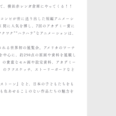
て、横浜赤レンガ倉庫にやってくる！！
才コンビが世に送り出した短編アニメーシ
く間に人気を博し、7回のアカデミー賞に
クワク”“ハラハラ”なアニメーションは、
催される世界初の展覧会。アメリカのワーナ
を中心に、約250点の原画や資料を展観し
」の貴重なセル画や設定資料、アカデミー
」のラフスケッチ、ストーリーボードなど
トストーン』など、日本の子どもたちをも
も色あせることのない作品たちの魅力を