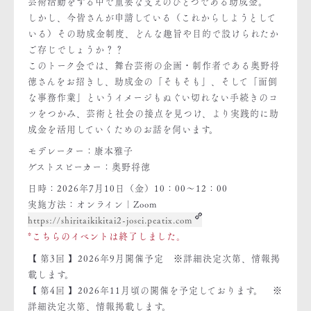
芸術活動をする中で重要な支えのひとつである助成金。
しかし、今皆さんが申請している（これからしようとして
いる）その助成金制度、どんな趣旨や目的で設けられたか
ご存じでしょうか？？
このトーク会では、舞台芸術の企画・制作者である奥野将
徳さんをお招きし、助成金の「そもそも」、そして「面倒
な事務作業」というイメージもぬぐい切れない手続きのコ
ツをつかみ、芸術と社会の接点を見つけ、より実践的に助
成金を活用していくためのお話を伺います。
モデレーター：康本雅子
ゲストスピーカー：奥野将徳
日時：2026年7月10日（金）10：00～12：00
実施方法：オンライン｜Zoom
https://shiritaikikitai2-josei.peatix.com
*こちらのイベントは終了しました。
【 第3回 】2026年9月開催予定 ※詳細決定次第、情報掲
載します。
【 第4回 】2026年11月頃の開催を予定しております。 ※
詳細決定次第、情報掲載します。