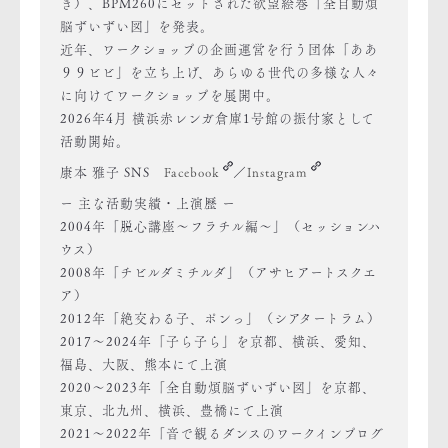
き）、BPM260にセットされた欲望絵巻「全自動煩
脳ずいずい図」を発表。
近年、ワークショップの企画運営を行う団体「ああ
９９ビビ」を立ち上げ、あらゆる世代の多様な人々
に向けてワークショップを展開中。
2026年4月 横浜赤レンガ倉庫1号館の振付家として
活動開始。
康本 雅子 SNS
Facebook
／
Instagram
ー 主な活動実績・上演歴 ー
2004年「脱心講座〜フラチル編〜」（セッションハ
ウス）
2008年「チビルダミチルダ」（アサヒアートスクエ
ア）
2012年「絶交わる子、ポンっ」（シアタートラム）
2017〜2024年「子ら子ら」を京都、横浜、愛知、
福島、大阪、熊本にて上演
2020〜2023年「全自動煩脳ずいずい図」を京都、
東京、北九州、横浜、豊橋にて上演
2021～2022年「音で観るダンスのワークインプログ