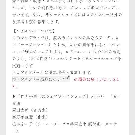
術・音楽・映像・ダンスなどの作り手であるコアメンバー
たちが、互いの創作手法をワークショップ形式でシェアし
合います。なお、各ワークショップにはコアメンバー以外の
参加者も数名募集します。
【コアメンバーついて】
このプログラムでは、数名のジャンルの異なるアーティス
ト（＝コアメンバー）たちが、互いの創作手法をワークシ
ョップ形式でシェアします。コアメンバーには全6回の活動
のうち、1回は自身がファシリテートするワークショップを
実施します。
＊コアメンバーには康本雅子も参加します。
◎コアメンバー募集について
※募集は終了いたしまし
た。
▶『作り手同士のシェアワークショップ』メンバー *五十
音順
岡田太郎（音楽家）
高野華生瑠（作家）
松本奈々子（チーム・チープロ共同主宰 振付家・ダンサ
ー）