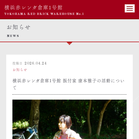
横浜赤レンガ倉庫1号館
YOKOHAMA RED BRICK WAREHOUSE No.1
お知らせ
NEWS
投稿日
2026.04.24
お知らせ
横浜赤レンガ倉庫1号館 振付家 康本雅子の活動につい
て