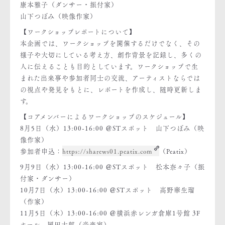
康本雅子（ダンサー・振付家）
山下つぼみ（映像作家）
【ワークショップレポートについて】
本企画では、ワークショップを開催するだけでなく、その
様子や大切にしている考え方、創作背景を記録し、多くの
人に伝えることも目的としています。ワークショップで生
まれた出来事や参加者同士の交流、アーティストならでは
の視点や発見をもとに、レポートを作成し、随時更新しま
す。
【コアメンバーによるワークショップのスケジュール】
8月5日（水）13:00-16:00 ＠STスポット 山下つぼみ（映
像作家）
参加者申込：
https://sharews01.peatix.com
（Peatix）
9月9日（水）13:00-16:00 ＠STスポット 松本奈々子（振
付家・ダンサー）
10月7日（水）13:00-16:00 ＠STスポット 高野華生瑠
（作家）
11月5日（木）13:00-16:00 ＠横浜赤レンガ倉庫1号館 3F
ホール 岡田太郎（音楽家）