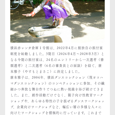
横浜赤レンガ倉庫１号館は、2022年4月に館独自の振付家
制度を始動しました。3期目（2026年4月～2028年3月）と
なる今期の振付家は、24名のエントリーから一次選考（書
類選考）と二次選考（6名の審査員との面談）を経て、康
本雅子（やすもとまさこ）に決定しました。
康本雅子は、2004年、横浜ダンスコレクション（現ヨコハ
マダンスコレクション）のコンペティションに参加、その繊
細かつ奔放な舞台作りでつねに熱い視線を浴び続けてきま
した。また、創作活動だけでなく、親子向け性教育ワーク
ショップや、あらゆる特性の子を混ぜるダンスワークショッ
プ、企業向けワークショプなど、幅広い層の多様な人々に
向けたワークショップを積極的に行っています。これまで