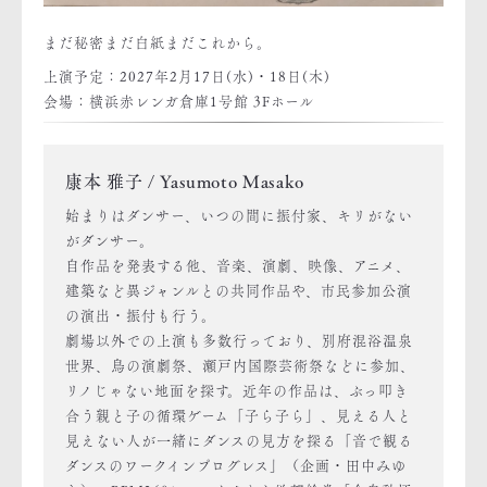
まだ秘密まだ白紙まだこれから。
上演予定：2027年2月17日(水)・18日(木)
会場：横浜赤レンガ倉庫1号館 3Fホール
康本 雅子 / Yasumoto Masako
始まりはダンサー、いつの間に振付家、キリがない
がダンサー。
自作品を発表する他、音楽、演劇、映像、アニメ、
建築など異ジャンルとの共同作品や、市民参加公演
の演出・振付も行う。
劇場以外での上演も多数行っており、別府混浴温泉
世界、鳥の演劇祭、瀬戸内国際芸術祭などに参加、
リノじゃない地面を探す。近年の作品は、ぶっ叩き
合う親と子の循環ゲーム「子ら子ら」、見える人と
見えない人が一緒にダンスの見方を探る「音で観る
ダンスのワークインプログレス」（企画・田中みゆ