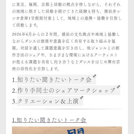
に東京、福岡、京都と活動の拠点を移しながら、それぞれ
の地域に根ざした活動を続けてきた経験も持ち、横浜赤レ
ンガ倉庫1号館振付家として、地域との連携・協働を目指し
て活動します。
2026年4月からの２年間、横浜の文化拠点や地域と協働し
ながらダンスの価値や意義を広く共有する取り組みを展
開。対話を通して課題意識を引き出し、他ジャンルとの創
作方法のシェアや、さまざまな環境におけるアーティスト
が抱える課題を共有し向き合うなどダンスをはじめ舞台芸
術の活性化を目指します。
1.
知りたい聞きたいトーク会
2.
作り手同士のシェアワークショップ
3.
クリエーション＆上演
1.知りたい聞きたいトーク会