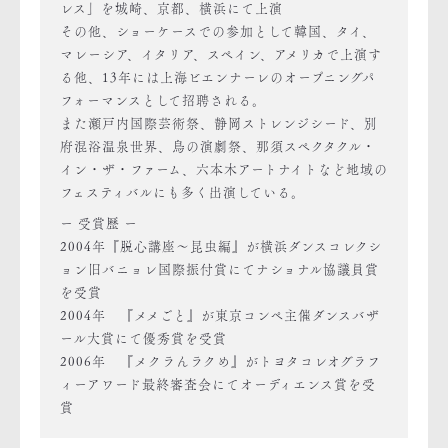
レス」を城崎、京都、横浜にて上演
その他、ショーケースでの参加として韓国、タイ、
マレーシア、イタリア、スペイン、アメリカで上演す
る他、13年には上海ビエンナーレのオープニングパ
フォーマンスとして招聘される。
また瀬戸内国際芸術祭、静岡ストレンジシード、別
府混浴温泉世界、鳥の演劇祭、那須スペクタクル・
イン・ザ・ファーム、六本木アートナイトなど地域の
フェスティバルにも多く出演している。
ー 受賞歴 ー
2004年『脱心講座〜昆虫編』が横浜ダンスコレクシ
ョン旧バニョレ国際振付賞にてナショナル協議員賞
を受賞
2004年 『メメごと』が東京コンペ主催ダンスバザ
ール大賞にて優秀賞を受賞
2006年 『メクラんラクめ』がトヨタコレオグラフ
ィーアワード最終審査会にてオーディエンス賞を受
賞