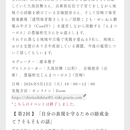
していた久保田舞さん、兵庫県在住で子育てをしながら地
域での活動を続けている京極朋彦さん、そして宮崎で体育
館兼劇場「透明体育館きらきら／国際こども・せいねん劇
場みやざき（CandY）」を運営しながら活動する「んまつ
ーポス」の豊福彬文さんをお迎えします。
それぞれ異なる地域や立場で実践を重ねる3名に、地域に
おける支援のあり方や直面している課題、今後の展望につ
いて話してもらいます。
モデレーター：康本雅子
ゲストスピーカー：久保田舞（山形）、京極朋彦（兵
庫）、豊福彬文 [ んまつーポス ]（宮崎）
日時：2026年5月12日（火）10：00～12：00
実施方法：オンライン｜Zoom
https://shiritaikikitai01-tiiki.peatix.com
*こちらのイベントは終了しました。
【 第2回 】「自分の表現を守るための助成金
て？そもそもの話」