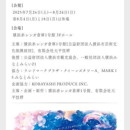
[会期]
2025年7月26日(土)～8月24日(日)
※8月4日(月)と18日(月)は休場
[会場]
横浜赤レンガ倉庫1号館 3Fホール
主催：横浜赤レンガ倉庫1号館[公益財団法人横浜市芸術文
化振興財団]、有限会社大平技研
後援：公益財団法人横浜市観光協会、一般社団法人横浜み
なとみらい21
協力：ランドマークプラザ・クイーンズタワーA、MARK I
S みなとみらい
企画協力：KOBAYASHI PRODUCE INC.
主催・企画・制作：横浜赤レンガ倉庫1号館、有限会社大
平技研